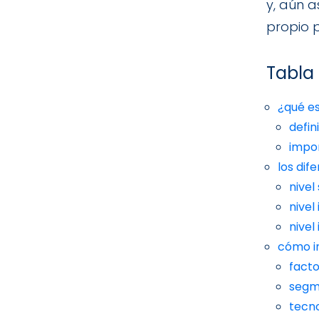
y, aún 
propio 
Tabla
¿qué e
defi
impor
los di
nivel
nivel
nivel
cómo i
facto
segm
tecn