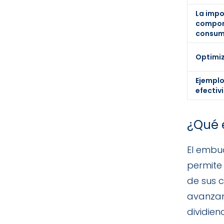
La impo
compor
consum
Optimiz
Ejemplo
efectiv
¿Qué 
El embu
permite
de sus 
avanzan
dividie