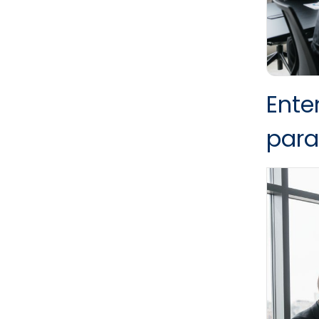
Ente
para