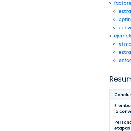
factor
estra
optim
conve
ejempl
el m
estra
enfo
Resum
Conclu
El emb
la conv
Persona
etapas