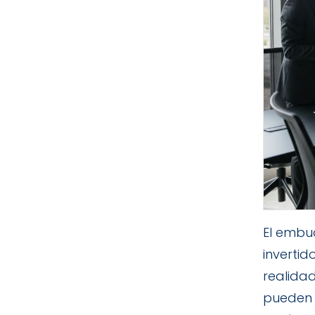
El embu
invertid
realida
pueden 