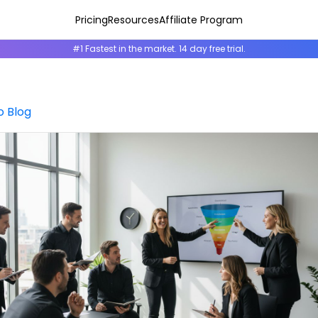
Pricing
Resources
Affiliate Program
#1 Fastest in the market. 14 day free trial.
o Blog