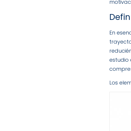
motivaci
Defi
En esen
trayect
reducién
estudio
compren
Los ele