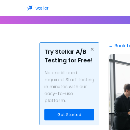
Stellar
← Back t
×
Try Stellar A/B
Testing for Free!
No credit card
required. Start testing
in minutes with our
easy-to-use
platform.
Get Started