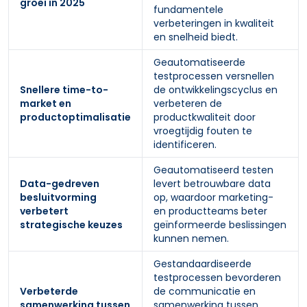
groei in 2025
fundamentele
verbeteringen in kwaliteit
en snelheid biedt.
Geautomatiseerde
testprocessen versnellen
Snellere time-to-
de ontwikkelingscyclus en
market en
verbeteren de
productoptimalisatie
productkwaliteit door
vroegtijdig fouten te
identificeren.
Geautomatiseerd testen
Data-gedreven
levert betrouwbare data
besluitvorming
op, waardoor marketing-
verbetert
en productteams beter
strategische keuzes
geïnformeerde beslissingen
kunnen nemen.
Gestandaardiseerde
testprocessen bevorderen
Verbeterde
de communicatie en
samenwerking tussen
samenwerking tussen